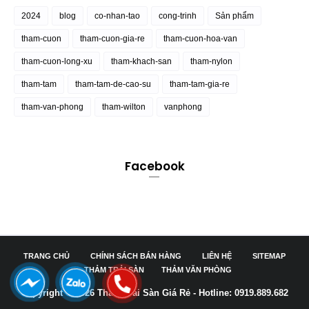
2024
blog
co-nhan-tao
cong-trinh
Sản phẩm
tham-cuon
tham-cuon-gia-re
tham-cuon-hoa-van
tham-cuon-long-xu
tham-khach-san
tham-nylon
tham-tam
tham-tam-de-cao-su
tham-tam-gia-re
tham-van-phong
tham-wilton
vanphong
Facebook
TRANG CHỦ
CHÍNH SÁCH BÁN HÀNG
LIÊN HỆ
SITEMAP
THẢM TRẢI SÀN
THẢM VĂN PHÒNG
Copyright ©
2026
Thảm Trải Sàn Giá Rẻ - Hotline: 0919.889.682