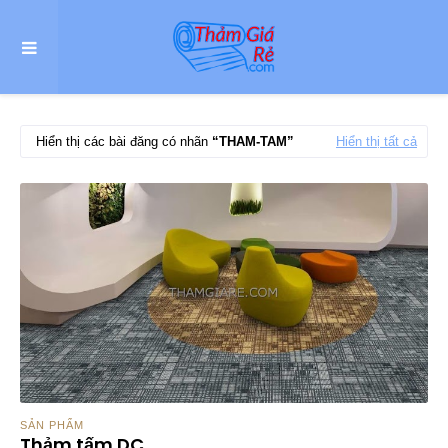
Hiển thị các bài đăng có nhãn
THAM-TAM
Hiển thị tất cả
SẢN PHẨM
Thảm tấm DC