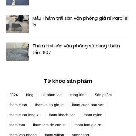
Mẫu Thảm trải sàn văn phòng giá rẻ Parallel
1x
Thảm trải sàn văn phòng sử dụng thảm
tấm S07
Từ khóa sản phẩm
2024
blog
co-nhan-tao
cong-trinh
Sản phẩm
tham-cuon
tham-cuon-gia-re
tham-cuon-hoa-van
tham-cuon-long-xu
tham-khach-san
tham-nylon
tham-tam
tham-tam-de-cao-su
tham-tam-gia-re
tham-van-phong
tham-wilton
vanphong