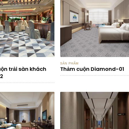
SẢN PHẨM
ộn trải sàn khách
Thảm cuộn Diamond-01
02