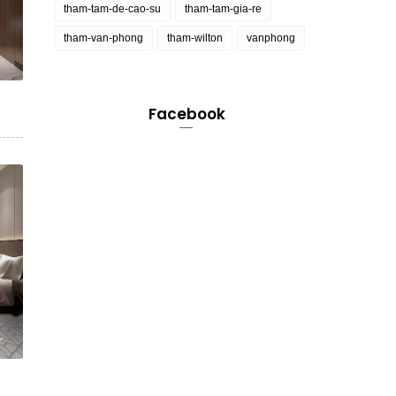
tham-tam-de-cao-su
tham-tam-gia-re
tham-van-phong
tham-wilton
vanphong
Facebook