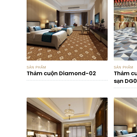
SẢN PHẨM
SẢN PHẨM
Thảm cuộn Diamond-02
Thảm cu
sạn DG