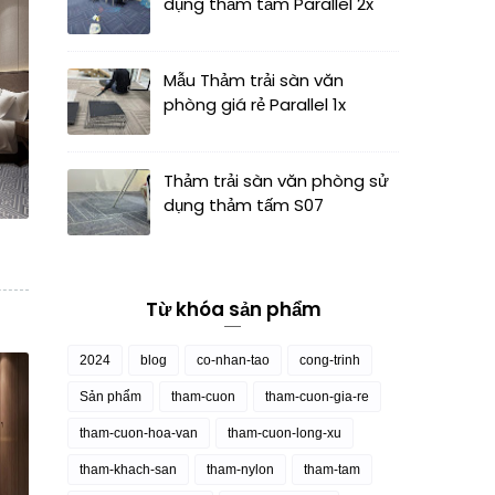
dụng thảm tấm Parallel 2x
Mẫu Thảm trải sàn văn
phòng giá rẻ Parallel 1x
Thảm trải sàn văn phòng sử
dụng thảm tấm S07
Từ khóa sản phẩm
2024
blog
co-nhan-tao
cong-trinh
Sản phẩm
tham-cuon
tham-cuon-gia-re
tham-cuon-hoa-van
tham-cuon-long-xu
tham-khach-san
tham-nylon
tham-tam