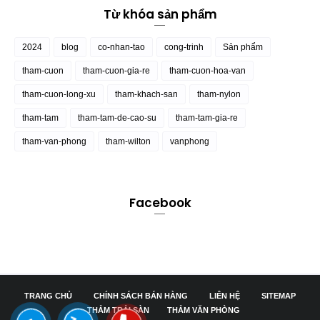
Từ khóa sản phẩm
2024
blog
co-nhan-tao
cong-trinh
Sản phẩm
tham-cuon
tham-cuon-gia-re
tham-cuon-hoa-van
tham-cuon-long-xu
tham-khach-san
tham-nylon
tham-tam
tham-tam-de-cao-su
tham-tam-gia-re
tham-van-phong
tham-wilton
vanphong
Facebook
TRANG CHỦ
CHÍNH SÁCH BÁN HÀNG
LIÊN HỆ
SITEMAP
THẢM TRẢI SÀN
THẢM VĂN PHÒNG