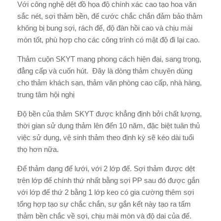
Với công nghệ dệt đồ họa độ chính xác cao tạo hoa văn
sắc nét, sợi thảm bền, đế cước chắc chắn đảm bảo thảm
không bị bung sợi, rách đế, độ đàn hồi cao và chịu mài
mòn tốt, phù hợp cho các công trình có mật độ đi lại cao.
Thảm cuộn SKYT mang phong cách hiện đại, sang trọng,
đẳng cấp và cuốn hút. Đây là dòng thảm chuyên dùng
cho thảm khách sạn, thảm văn phòng cao cấp, nhà hàng,
trung tâm hội nghị
Độ bền của thảm SKYT được khẳng định bởi chất lượng,
thời gian sử dụng thảm lên đến 10 năm, đặc biệt tuân thủ
việc sử dụng, vệ sinh thảm theo định kỳ sẽ kéo dài tuổi
thọ hơn nữa.
Đế thảm dạng đế lưới, với 2 lớp đế. Sợi thảm được dệt
trên lớp đế chính thứ nhất bằng sợi PP sau đó được gắn
với lớp đế thứ 2 bằng 1 lớp keo có gia cường thêm sợi
tổng hợp tạo sự chắc chắn, sự gắn kết này tạo ra tấm
thảm bền chắc về sợi, chịu mài mòn và độ dai của đế.