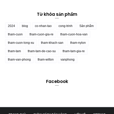
Từ khóa sản phẩm
2024
blog
co-nhan-tao
cong-trinh
Sản phẩm
tham-cuon
tham-cuon-gia-re
tham-cuon-hoa-van
tham-cuon-long-xu
tham-khach-san
tham-nylon
tham-tam
tham-tam-de-cao-su
tham-tam-gia-re
tham-van-phong
tham-wilton
vanphong
Facebook