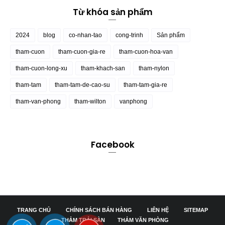
Từ khóa sản phẩm
2024
blog
co-nhan-tao
cong-trinh
Sản phẩm
tham-cuon
tham-cuon-gia-re
tham-cuon-hoa-van
tham-cuon-long-xu
tham-khach-san
tham-nylon
tham-tam
tham-tam-de-cao-su
tham-tam-gia-re
tham-van-phong
tham-wilton
vanphong
Facebook
TRANG CHỦ
CHÍNH SÁCH BÁN HÀNG
LIÊN HỆ
SITEMAP
THẢM TRẢI SÀN
THẢM VĂN PHÒNG