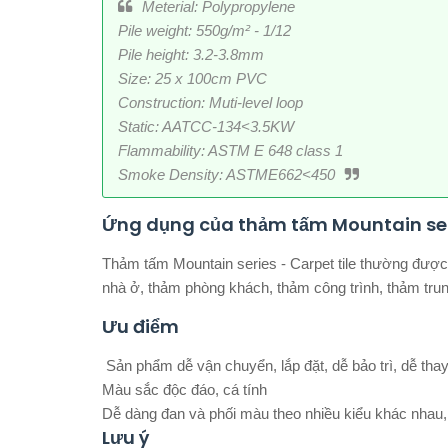
Meterial: Polypropylene
Pile weight: 550g/m² - 1/12
Pile height: 3.2-3.8mm
Size: 25 x 100cm PVC
Construction: Muti-level loop
Static: AATCC-134<3.5KW
Flammability: ASTM E 648 class 1
Smoke Density: ASTME662<450
Ứng dụng của thảm tấm Mountain se
Thảm tấm Mountain series - Carpet tile thường đượ
nhà ở, thảm phòng khách, thảm công trình, thảm tru
Ưu điểm
Sản phẩm dễ vận chuyển, lắp đặt, dễ bảo trì, dễ thay
Màu sắc độc đáo, cá tính
Dễ dàng đan và phối màu theo nhiều kiểu khác nhau,
Lưu ý