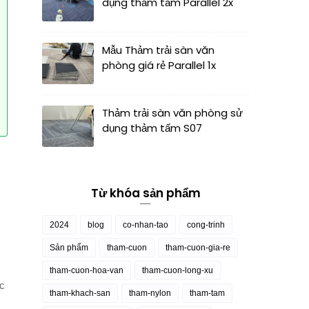
dụng thảm tấm Parallel 2x
Mẫu Thảm trải sàn văn
phòng giá rẻ Parallel 1x
Thảm trải sàn văn phòng sử
dụng thảm tấm S07
Từ khóa sản phẩm
2024
blog
co-nhan-tao
cong-trinh
Sản phẩm
tham-cuon
tham-cuon-gia-re
tham-cuon-hoa-van
tham-cuon-long-xu
ác
tham-khach-san
tham-nylon
tham-tam