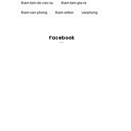
tham-tam-de-cao-su
tham-tam-gia-re
tham-van-phong
tham-wilton
vanphong
Facebook