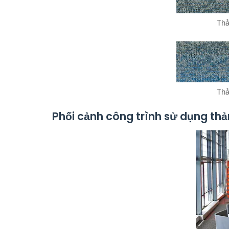
Thả
Thả
Phối cảnh công trình sử dụng t